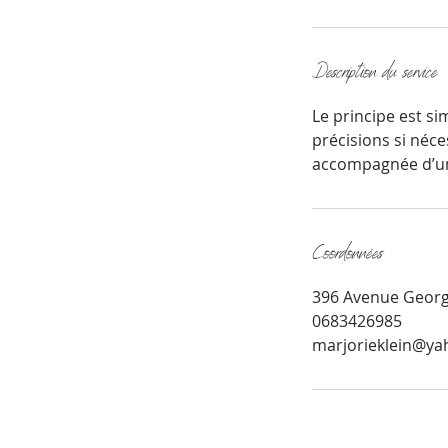
Description du service
Le principe est s
précisions si néce
Coordonnées
396 Avenue George
0683426985
marjorieklein@ya