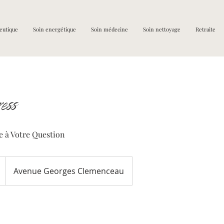
eutique
Soin energétique
Soin médecine
Soin nettoyage
Retraite
ess
e à Votre Question
Avenue Georges Clemenceau